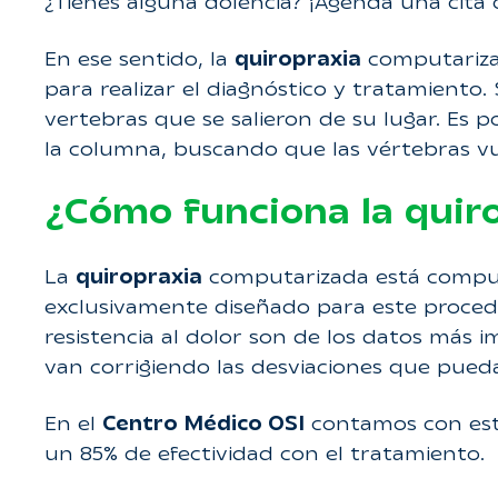
¿Tienes alguna dolencia? ¡Agenda una cita 
En ese sentido, la
quiropraxia
computarizad
para realizar el diagnóstico y tratamiento.
vertebras que se salieron de su lugar. Es 
la columna, buscando que las vértebras vu
¿Cómo funciona la quir
La
quiropraxia
computarizada está compue
exclusivamente diseñado para este procedimi
resistencia al dolor
son de los datos más im
van corrigiendo las desviaciones que pued
En el
Centro Médico OSI
contamos con est
un 85% de efectividad con el tratamiento.