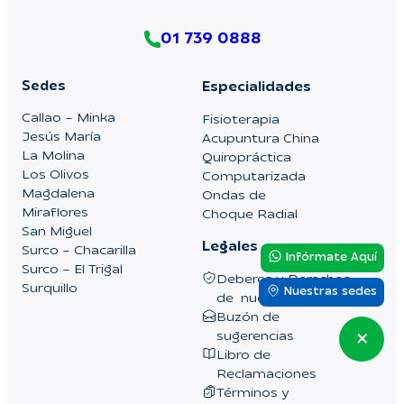
01 739 0888
Sedes
Especialidades
Callao – Minka
Fisioterapia
Jesús María
Acupuntura China
La Molina
Quiropráctica
Los Olivos
Computarizada
Magdalena
Ondas de
Miraflores
Choque Radial
San Miguel
Legales
Surco – Chacarilla
Infórmate Aquí
Surco – El Trigal
Deberes y Derechos
Surquillo
Nuestras sedes
de nuestros pacientes
Buzón de
sugerencias
Libro de
Reclamaciones
Términos y