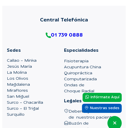
Central Telefónica
01 739 0888
Sedes
Especialidades
Callao – Minka
Fisioterapia
Jesús María
Acupuntura China
La Molina
Quiropráctica
Los Olivos
Computarizada
Magdalena
Ondas de
Miraflores
Choque Radial
San Miguel
Infórmate Aquí
Legales
Surco – Chacarilla
Nuestras sedes
Surco – El Trigal
Deberes y Derechos
Surquillo
de nuestros pacientes
Buzón de