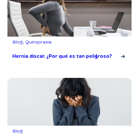
Blog
, 
Quiropraxia
Hernia discal: ¿Por qué es tan peligroso?
Blog