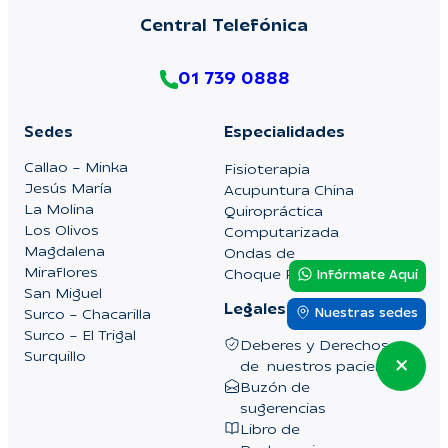
Central Telefónica
01 739 0888
Sedes
Especialidades
Callao – Minka
Fisioterapia
Jesús María
Acupuntura China
La Molina
Quiropráctica
Los Olivos
Computarizada
Magdalena
Ondas de
Miraflores
Choque Radial
Infórmate Aquí
San Miguel
Legales
Surco – Chacarilla
Nuestras sedes
Surco – El Trigal
Deberes y Derechos
Surquillo
de nuestros pacientes
Buzón de
sugerencias
Libro de