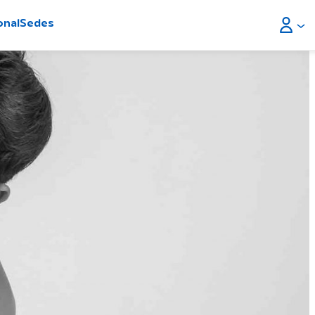
onal
Sedes