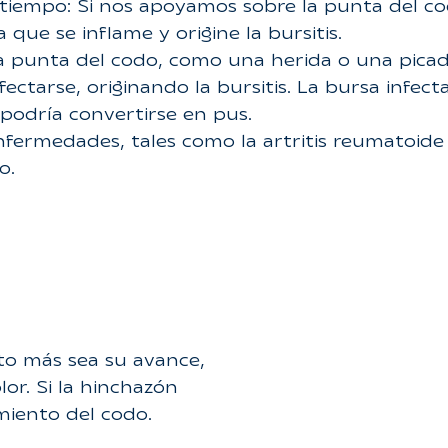
tiempo: Si nos apoyamos sobre la punta del co
 que se inflame y origine la bursitis.
n la punta del codo, como una herida o una pica
fectarse, originando la bursitis. La bursa infect
o podría convertirse en pus.
fermedades, tales como la artritis reumatoide y
o.
nto más sea su avance,
or. Si la hinchazón
miento del codo.