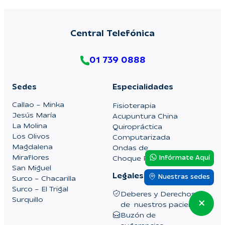
Central Telefónica
01 739 0888
Sedes
Especialidades
Callao – Minka
Fisioterapia
Jesús María
Acupuntura China
La Molina
Quiropráctica
Los Olivos
Computarizada
Magdalena
Ondas de
Miraflores
Choque Radial
Infórmate Aquí
San Miguel
Legales
Nuestras sedes
Surco – Chacarilla
Surco – El Trigal
Deberes y Derechos
Surquillo
de nuestros pacientes
Buzón de