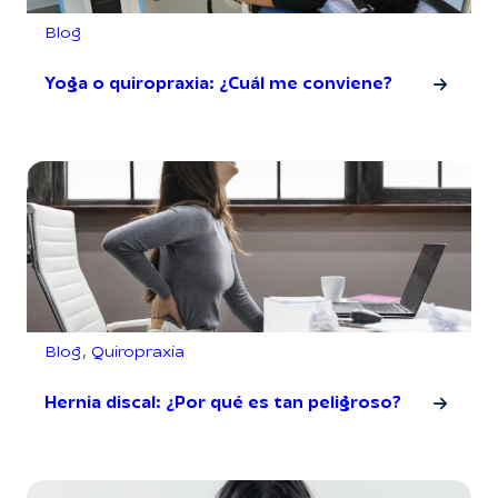
Blog
Yoga o quiropraxia: ¿Cuál me conviene?
Blog
, 
Quiropraxia
Hernia discal: ¿Por qué es tan peligroso?