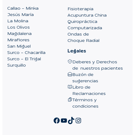
Callao – Minka
Fisioterapia
Jesús María
Acupuntura China
La Molina
Quiropráctica
Los Olivos
Computarizada
Magdalena
Ondas de
Miraflores
Choque Radial
San Miguel
Legales
Surco – Chacarilla
Surco – El Trigal
Deberes y Derechos
Surquillo
de nuestros pacientes
Buzón de
sugerencias
Libro de
Reclamaciones
Términos y
condiciones
Facebook
YouTube
TikTok
Instagram